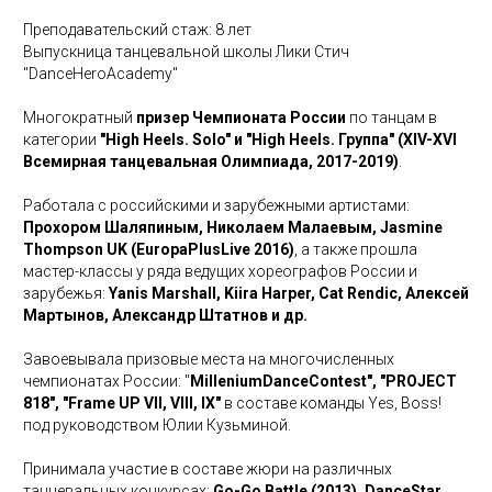
Преподавательский стаж: 8 лет
Выпускница танцевальной школы Лики Стич
"DanceHeroAcademy"
Многократный
призер Чемпионата России
по танцам в
категории
"High Heels. Solo" и "High Heels. Группа" (XIV-XVI
Всемирная танцевальная Олимпиада, 2017-2019)
.
Работала с российскими и зарубежными артистами:
Прохором Шаляпиным, Николаем Малаевым, Jasmine
Thompson UK (EuropaPlusLive 2016)
, а также прошла
мастер-классы у ряда ведущих хореографов России и
зарубежья:
Yanis Marshall, Kiira Harper, Cat Rendic, Алексей
Мартынов, Александр Штатнов и др.
Завоевывала призовые места на многочисленных
чемпионатах России: "
MilleniumDanceContest", "PROJECT
818", "Frame UP VII, VIII, IX"
в составе команды Yes, Boss!
под руководством Юлии Кузьминой.
Принимала участие в составе жюри на различных
танцевальных конкурсах:
Go-Go Battle (2013), DanceStar